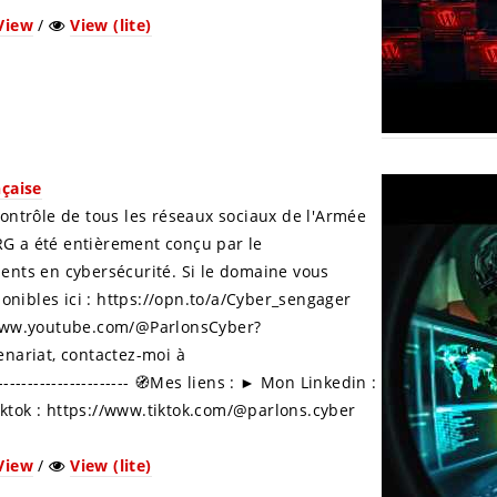
View
/
View (lite)
nçaise
e contrôle de tous les réseaux sociaux de l'Armée
G a été entièrement conçu par le
ents en cybersécurité. Si le domaine vous
ponibles ici : https://opn.to/a/Cyber_sengager
//www.youtube.com/@ParlonsCyber?
enariat, contactez-moi à
---------------------- 🧭Mes liens : ► Mon Linkedin :
ktok : https://www.tiktok.com/@parlons.cyber
View
/
View (lite)