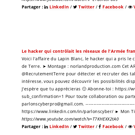
Partager :
LinkedIn
/
Twitter
/
Facebook
/
Le hacker qui contrôlait les réseaux de l'Armée fra
Voici l'affaire du Lapin Blanc, le hacker qui a pris l
de Terre. ➤ Montage : norlandproduction.com Cet AR
@RecrutementTerre pour détecter et recruter des tal
intéresse, vous pouvez découvrir les possibilités dis
J'espère que tu apprécieras 🙂 Abonne-toi : https:
sub_confirmation=1 Pour toute collaboration ou part
parlonscyberpro@gmail.com. ------------------------------
https://www.linkedin.com/in/parlonscyber/ ► Mon Ti
https://www.youtube.com/watch?v=T7KHEXX2tA0
Partager :
LinkedIn
/
Twitter
/
Facebook
/