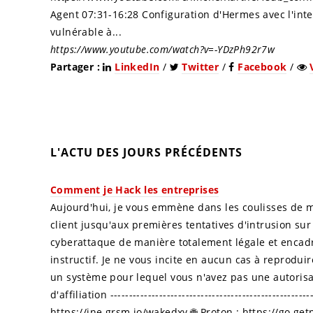
Agent 07:31-16:28 Configuration d'Hermes avec l'int
vulnérable à...
https://www.youtube.com/watch?v=-YDzPh92r7w
Partager :
LinkedIn
/
Twitter
/
Facebook
/
L'ACTU DES JOURS PRÉCÉDENTS
Comment je Hack les entreprises
Aujourd'hui, je vous emmène dans les coulisses de m
client jusqu'aux premières tentatives d'intrusion s
cyberattaque de manière totalement légale et encadr
instructif. Je ne vous incite en aucun cas à reprodui
un système pour lequel vous n'avez pas une autorisati
d'affiliation ------------------------------------------------------
https://ine.grsm.io/wakedxy 🌐 Proton : https://go.get