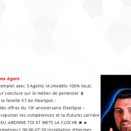
mes Agent
complet avec 3 Agents IA (modèle 100% local,
our conclure sur le métier de pentester ⏬
la famille E7 de FlexiSpot –
des offres du 10ᵉ anniversaire FlexiSpot –
propulser tes compétences et ta (future) carrière
 BLEU, ABONNE TOI ET METS LA CLOCHE 🛎️ ►
mation=1 00:00-07:30 Installation d'Hermes