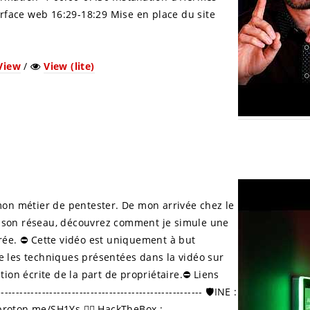
erface web 16:29-18:29 Mise en place du site
View
/
View (lite)
on métier de pentester. De mon arrivée chez le
ur son réseau, découvrez comment je simule une
ée. ⛔️ Cette vidéo est uniquement à but
re les techniques présentées dans la vidéo sur
on écrite de la part de propriétaire.⛔️ Liens
------------------------------------------------------ 🛡️INE :
proton.me/SH1Ys 🐱‍💻 HackTheBox :