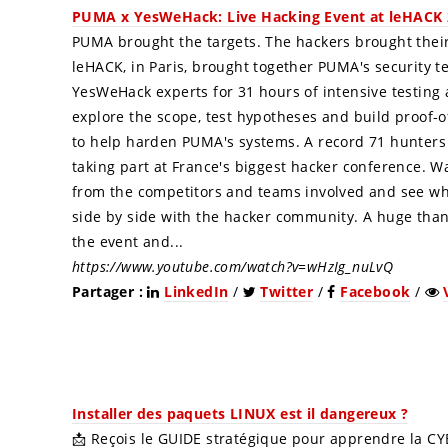
PUMA x YesWeHack: Live Hacking Event at leHACK
PUMA brought the targets. The hackers brought their
leHACK, in Paris, brought together PUMA's security t
YesWeHack experts for 31 hours of intensive testing 
explore the scope, test hypotheses and build proof-
to help harden PUMA's systems. A record 71 hunter
taking part at France's biggest hacker conference. W
from the competitors and teams involved and see w
side by side with the hacker community. A huge than
the event and...
https://www.youtube.com/watch?v=wHzIg_nuLvQ
Partager :
LinkedIn
/
Twitter
/
Facebook
/
Installer des paquets LINUX est il dangereux ?
📩 Reçois le GUIDE stratégique pour apprendre la CY