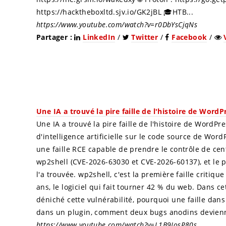
https://hacktheboxltd.sjv.io/GK2jBL 🎓HTB...
https://www.youtube.com/watch?v=r0DbYsCjqNs
Partager :
LinkedIn
/
Twitter
/
Facebook
/
Une IA a trouvé la pire faille de l'histoire de WordP
Une IA a trouvé la pire faille de l'histoire de WordP
d'intelligence artificielle sur le code source de WordP
une faille RCE capable de prendre le contrôle de centa
wp2shell (CVE-2026-63030 et CVE-2026-60137), et le plu
l'a trouvée. wp2shell, c'est la première faille crit
ans, le logiciel qui fait tourner 42 % du web. Dans 
déniché cette vulnérabilité, pourquoi une faille dans 
dans un plugin, comment deux bugs anodins devienne
https://www.youtube.com/watch?v=L1B9IosP80s